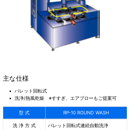
主な仕様
パレット回転式
洗浄/熱風乾燥 ※すすぎ、エアブローもご提案可
型 式
RP-10 ROUND WASH
洗 浄 方 式
パレット回転式連続自動洗浄