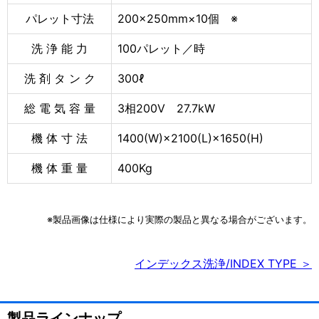
パレット寸法
200×250mm×10個 ※
洗 浄 能 力
100パレット／時
洗 剤 タ ン ク
300ℓ
総 電 気 容 量
3相200V 27.7kW
機 体 寸 法
1400(W)×2100(L)×1650(H)
機 体 重 量
400Kg
※製品画像は仕様により実際の製品と異なる場合がございます。
インデックス洗浄/INDEX TYPE ＞
製品ラインナップ