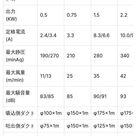
出力
0.5
0.75
1.5
2.2
(KW)
定格電流
2.4/3.4
3.3
8.3/6.6
10.0/9
(A)
最大静圧
190/270
210
280
340
(minAq)
最大風量
11/13
25
35
42
(m/min)
最大騒音量
83/85
85
90/91
93
(dB)
吸込側ダクト
φ100×1m
φ150×1m
φ175×1m
φ175×
吐出側ダクト
φ75×1m
φ150×1m
φ125×1m
φ150×