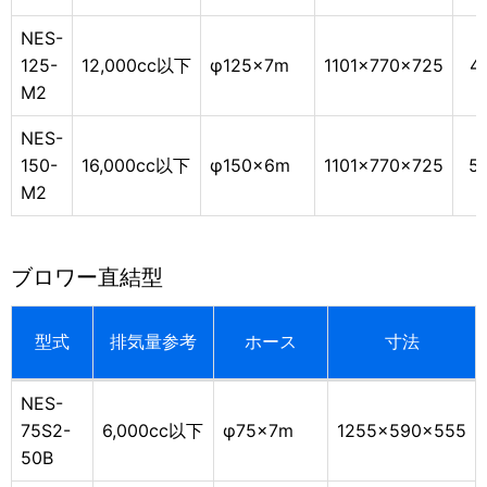
NES-
125-
12,000cc以下
φ125×7m
1101×770×725
4
M2
NES-
150-
16,000cc以下
φ150×6m
1101×770×725
5
M2
ブ
ロワー直結型
型式
排気量参考
ホース
寸法
NES-
75S2-
6,000cc以下
φ75×7m
1255×590×555
50B