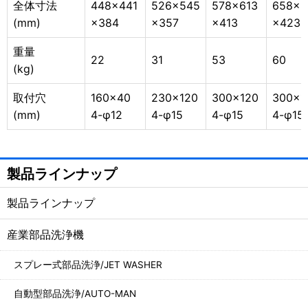
全体寸法
448×441
526×545
578×613
658×6
(mm)
×384
×357
×413
×423
重量
22
31
53
60
(kg)
取付穴
160×40
230×120
300×120
300×1
(mm)
4-φ12
4-φ15
4-φ15
4-φ15
製品ラインナップ
製品ラインナップ
産業部品洗浄機
スプレー式部品洗浄/JET WASHER
自動型部品洗浄/AUTO-MAN