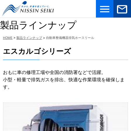
メニュ
お問合
ー
せ
製品ラインナップ
HOME
>
製品ラインナップ
>
自動車整備機器排気ホースリール
エスカルゴシリーズ
おもに車の修理工場や全国の消防署などで活躍。
小型・軽量で排気ガスを排出、快適な作業環境を確保しま
す。