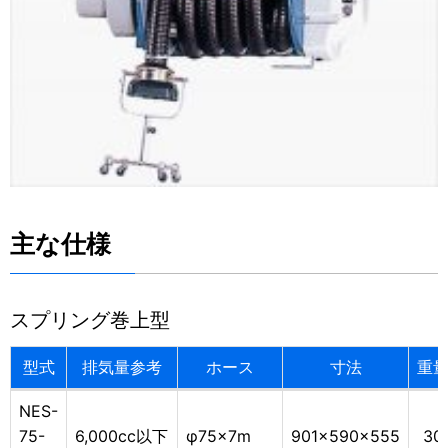
主な仕様
スプリング巻上型
型式
排気量参考
ホース
寸法
重
NES-
75-
6,000cc以下
φ75×7m
901×590×555
30