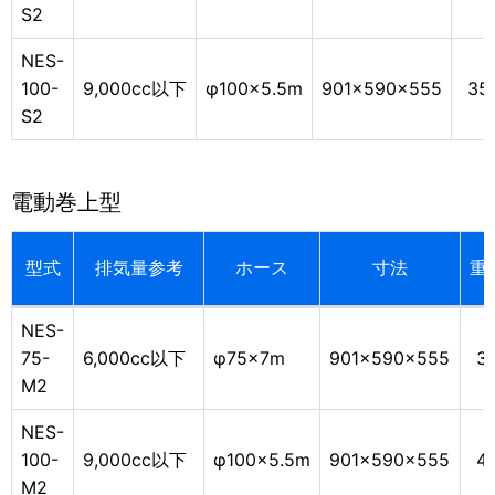
S2
NES-
100-
9,000cc以下
φ100×5.5m
901×590×555
35
S2
電動巻上型
型式
排気量参考
ホース
寸法
重
NES-
75-
6,000cc以下
φ75×7m
901×590×555
3
M2
NES-
100-
9,000cc以下
φ100×5.5m
901×590×555
4
M2