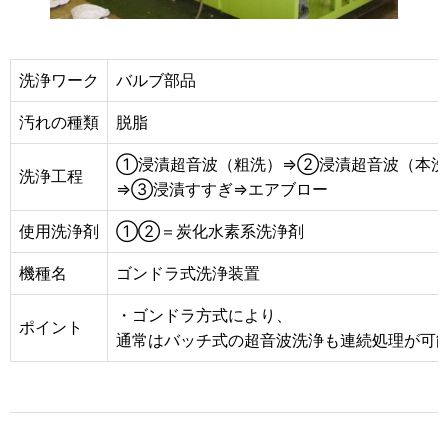
洗浄ワーク
バルブ部品
汚れの種類
脱脂
①浸漬超音波（粗洗）⇒②浸漬超音波（本洗
洗浄工程
⇒③浸漬すすぎ⇒エアブロー
使用洗浄剤
①②＝炭化水素系洗浄剤
機種名
ゴンドラ式洗浄装置
・ゴンドラ方式により、
ポイント
通常はバッチ式の超音波洗浄も連続処理が可