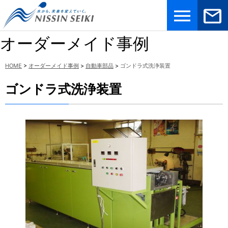
メニュ
お問合
ー
せ
オーダーメイド事例
HOME
>
オーダーメイド事例
>
自動車部品
>
ゴンドラ式洗浄装置
ゴンドラ式洗浄装置